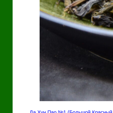
Да Хун Пао №1 (Большой Красный