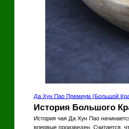
Да Хун Пао Премиум (Большой Кр
История Большого Кр
История чая Да Хун Пао начинаетс
впервые произведен. Считается, ч