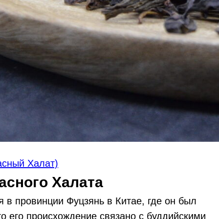
асный Халат)
асного Халата
я в провинции Фуцзянь в Китае, где он был
то его происхождение связано с буддийскими