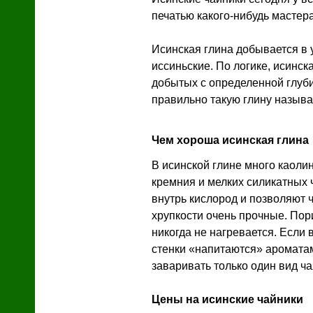
печатью какого-нибудь мастер
Исинская глина добывается в 
иссиньские. По логике, исинск
Я
добытых с определенной глуб
правильно такую глину называт
Чем хороша исинская глина
В исинской глине много каолин
кремния и мелких силикатных ч
внутрь кислород и позволяют 
хрупкости очень прочные. Пори
никогда не нагревается. Если 
стенки «напитаются» аромата
заваривать только один вид ч
й
Цены на исинские чайники