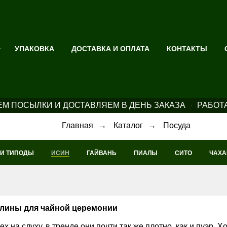
УПАКОВКА
ДОСТАВКА И ОПЛАТА
КОНТАКТЫ
М ПОСЫЛКИ И ДОСТАВЛЯЕМ В ДЕНЬ ЗАКАЗА
РАБОТ
Главная
→
Каталог
→
Посуда
 И ТИПОДЫ
ИСИН
ГАЙВАНЬ
ПИАЛЫ
СИТО
ЧАХА
 глины для чайной церемонии
х на слуху, в тренде они почти так же плотно, как и пуэр. 