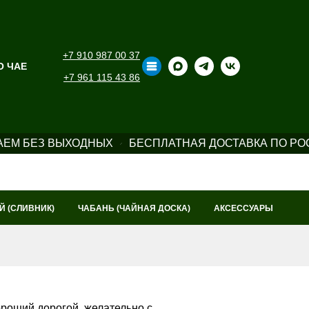
+7 910 987 00 37
О ЧАЕ
+7 961 115 43 86
АЕМ БЕЗ ВЫХОДНЫХ
БЕСПЛАТНАЯ ДОСТАВКА ПО РОС
Й (СЛИВНИК)
ЧАБАНЬ (ЧАЙНАЯ ДОСКА)
АКСЕССУАРЫ
Хороший дорогой, желательно с