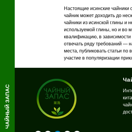
Настоящие исинские чайники о
чайник может доходить до неск
чайники из исинской глины и н
используемой глины, но и во м
квалификацию, в зависимости 
отвечать ряду требований — н
места, публиковать статьи по
участие в популяризации прикл
Ча
ЧАЙНЫЙ ЗАПАС
Инт
кит
зин
чай
с
дос
й