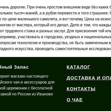
чень дорогие. При очень простом внешнем виде без каких 
ольких тысяч юаней, а в рубли перевести и того страшнее.
е по цене маленького самолета, и вот почему. Цена на исинс
ногом от мастера, который его делал. Дело в том, что кажд
от трудового стажа и разных заслуг. Для присвоения той и
апример, участвовать в городских, уездных и национальны
 вопросам технологии и производства, не быть замеченным 
адного искусства, проводить самостоятельные исследования,
йный Запас
КАТАЛОГ
ернет магазин настоящего
ДОСТАВКА И ОП
айского чая и аксессуаров для
ной церемонии с бесплатной
КОНТАКТЫ
тавкой по России из Иваново
О ЧАЕ