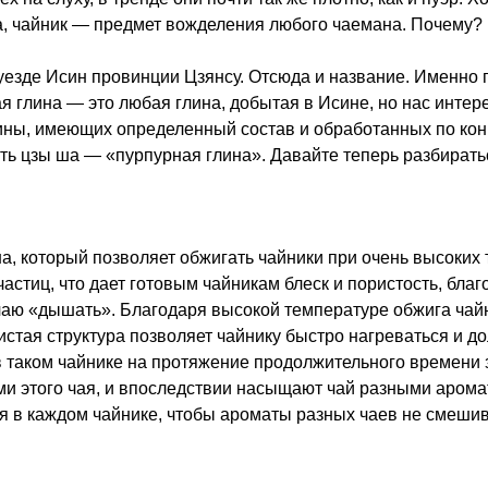
а, чайник — предмет вожделения любого чаемана. Почему?
уезде Исин провинции Цзянсу. Отсюда и название. Именно 
ая глина — это любая глина, добытая в Исине, но нас интер
ины, имеющих определенный состав и обработанных по кон
ь цзы ша — «пурпурная глина». Давайте теперь разбираться
а, который позволяет обжигать чайники при очень высоких 
астиц, что дает готовым чайникам блеск и пористость, бла
чаю «дышать». Благодаря высокой температуре обжига чай
стая структура позволяет чайнику быстро нагреваться и до
в таком чайнике на протяжение продолжительного времени з
ми этого чая, и впоследствии насыщают чай разными аром
ая в каждом чайнике, чтобы ароматы разных чаев не смешив