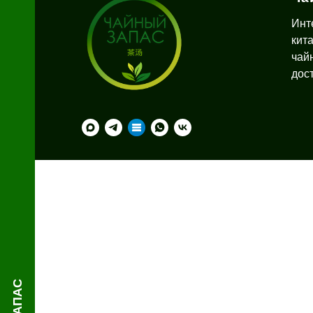
Инт
кит
Я
чай
дос
й