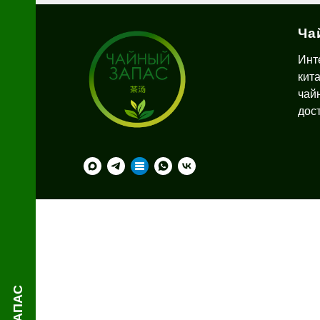
Ча
Я
Инт
кит
чай
дос
й