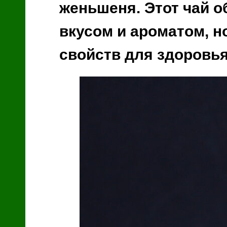
женьшеня. Этот чай о
Я
вкусом и ароматом, 
свойств для здоровья
й