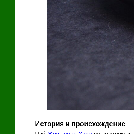
История и происхождение
Чай
Женьшень Улун
происходит из