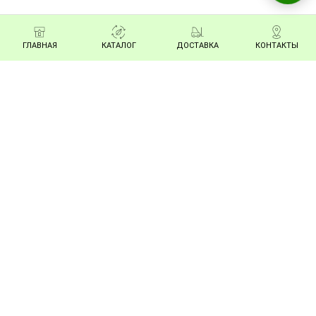
ГЛАВНАЯ
КАТАЛОГ
ДОСТАВКА
КОНТАКТЫ
Чайный Запас
Интернет магазин
настоящего китайского
чая и аксессуаров для
чайной церемонии с
бесплатной доставкой
по России из Иваново