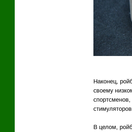
Наконец, рой
своему низко
спортсменов,
стимуляторов
В целом, рой