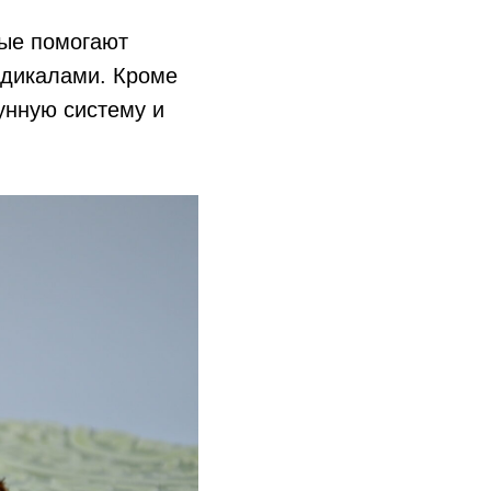
рые помогают
адикалами. Кроме
унную систему и