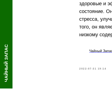
здоровые и э
состояние. О
стресса, улу
того, он явля
низкому соде
ЧАЙНЫЙ ЗАПАС
Чайный Запас
2022-07-31 19:14
Ча