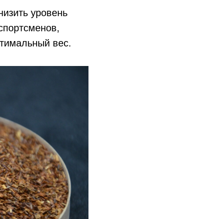
низить уровень
 спортсменов,
птимальный вес.