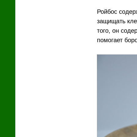
Ройбос содер
защищать кле
того, он сод
помогает бор
зин
с
й