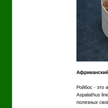
й
Африканский
Ройбос - это 
Aspalathus l
полезных сво