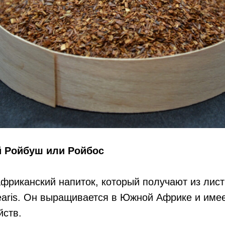
 Ройбуш или Ройбос
африканский напиток, который получают из лис
inearis. Он выращивается в Южной Африке и име
йств.