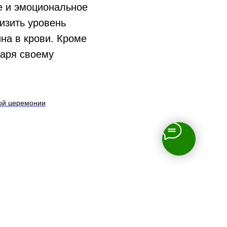
е и эмоциональное
изить уровень
на в крови. Кроме
даря своему
ной церемонии
+7 (910) 987-00-37
+7 (961) 115-43-86