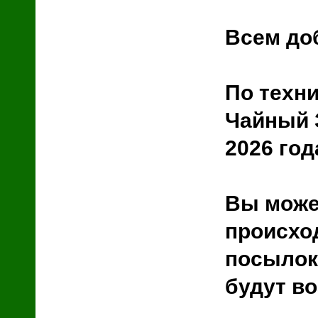
Всем до
й
По техн
Чайный З
2026 год
Вы може
происхо
посылок 
будут во
зин