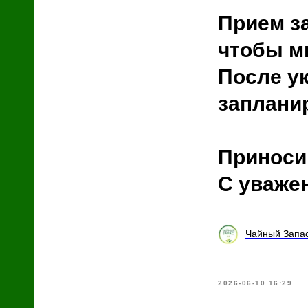
с
й
Прием за
чтобы мы
После ук
запланир
Приноси
С уваже
Чайный Запас
2026-06-10 16:29