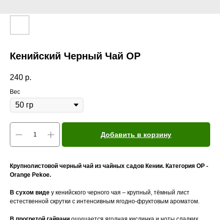
Кенийский Черный Чай OP
240
р.
Вес
Добавить в корзину
Крупнолистовой черный чай из чайных садов Кении. Категория OP -
Orange Pekoe.
В сухом виде
у кенийского черного чая – крупный, тёмный лист
естественной скрутки с интенсивным ягодно-фруктовым ароматом.
В прогретой гайвани
ощущается ягодная кислинка и ноты сладких