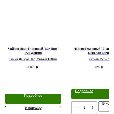
Чайник Исин Глиняный "Ши Пяо"
Чайник Глиняный "Знак Д
Руи Донгпо
Светлая Глина
Глина Да Хун Пао, Объем 160мл
Объем 220мл
3 800
р.
950
р.
Подробнее
Подробнее
В корз
В корзину