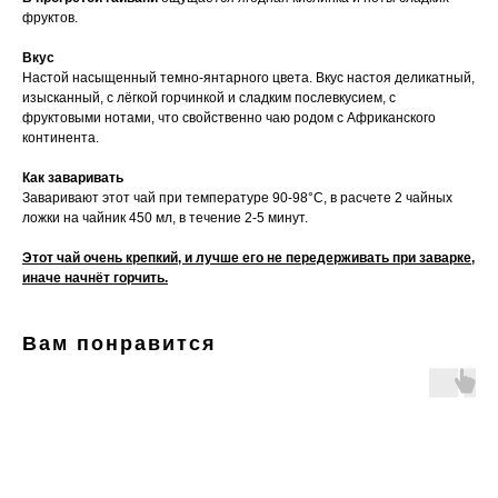
фруктов.
Вкус
Настой насыщенный темно-янтарного цвета. Вкус настоя деликатный,
изысканный, с лёгкой горчинкой и сладким послевкусием, с
фруктовыми нотами, что свойственно чаю родом с Африканского
континента.
Как заваривать
Заваривают этот чай при температуре 90-98°C, в расчете 2 чайных
ложки на чайник 450 мл, в течение 2-5 минут.
Этот чай очень крепкий, и лучше его не передерживать при заварке,
иначе начнёт горчить.
Вам понравится