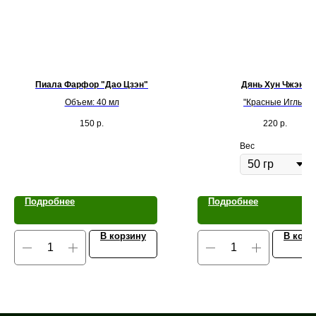
Пиала Фарфор "Дао Цзэн"
Дянь Хун Чжэнь
Объем: 40 мл
"Красные Иглы"
150
р.
220
р.
Вес
Подробнее
Подробнее
В корзину
В корз