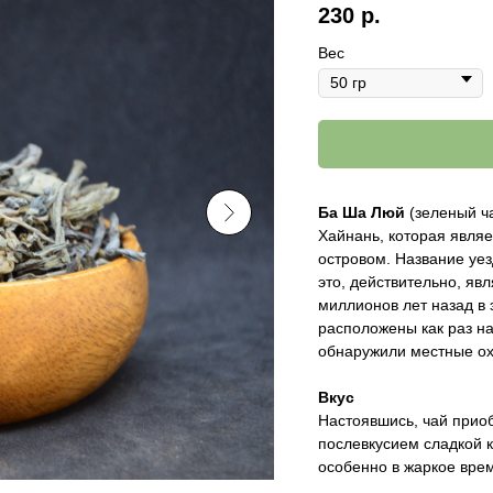
230
р.
Вес
Ба Ша Люй
(зеленый ч
Хайнань, которая являе
островом. Название уез
это, действительно, яв
миллионов лет назад в 
расположены как раз на
обнаружили местные ох
Вкус
Настоявшись, чай прио
послевкусием сладкой к
особенно в жаркое вре