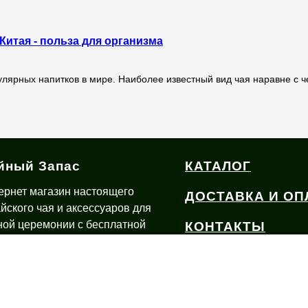
Китая - польза для организма
улярных напитков в мире. Наиболее известный вид чая наравне с 
йный Запас
КАТАЛОГ
ернет магазин настоящего
ДОСТАВКА И ОП
айского чая и аксессуаров для
ной церемонии с бесплатной
КОНТАКТЫ
тавкой по России из Иваново
О ЧАЕ