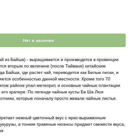
Нет в наличии
ай из Байша) - выращивается и производится в провинции
тся вторым по величине (после Тайваня) китайским
да Байша, где растет чай, переводится как Белые пески, и
ляется особенностью данной местности. Кроме того 70
этом районе упал метеорит, и основные чайные плантации
 его кратере. По легенде чайные кусты Ба Ша Люя
отники, которые поначалу просто жевали чайные листья.
бретает нежный цветочный вкус с ярко-выраженным
укурузы, а тонкие травяные нюансы придают свежести вкуса,
мя