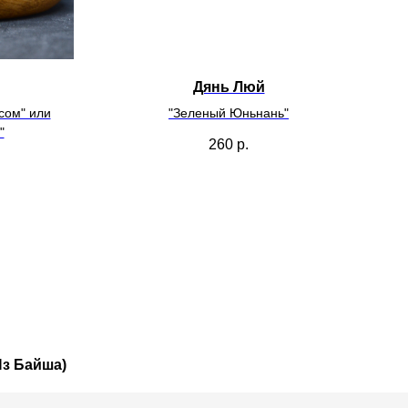
Дянь Люй
сом" или
"Зеленый Юньнань"
"
260
р.
Из Байша)