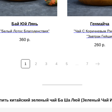
Бай Юй Лянь
Генмайча
"Белый Лотос Благоденствия"
"Чай С Коричневым Ри
"Завтрак Гейши
360
р.
260
р.
1
2
3
4
5
...
7
пить китайский зеленый чай Ба Ша Люй (Зеленый Чай 