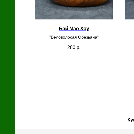
с
й
Бай Мао Хоу
"Беловолосая Обезьяна"
280
р.
Ку