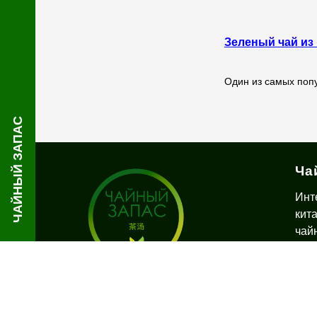
Зеленый чай из 
Один из самых поп
ЧАЙНЫЙ ЗАПАС
Ча
Инт
кит
чай
дос