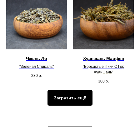
Чжэнь Ло
Хуаншань Маофен
"Зеленая Спираль"
"Ворсистые Пики С Гор
Хуаншань"
230
р.
300
р.
Загрузить ещё