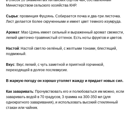
в список 10 Знаменитых Китайских сортов чая, составленный
Министерством сельского хозяйства КНР.
Сырье
: провинция Фуцзянь. Собирается почка и два-три листочка.
Лист делается более скрученными и имеет цвет темного изумруда.
Аромат
: Мао Цзянь имеет сильный и выраженный аромат свежести,
легкий цветочно-травянистый оттенок. Есть ноты фруктов и цветов.
Настой
: Настой светло-зелёный, с желтыми тонами, блестящий,
подвижный.
Вкус
: Вкус легкий, с чуть заметной и приятной горчинкой,
переходящей в долгое послевкусие.
В жаркую погоду он хорошо утоляет жажду и придает новых сил.
Как заваривать
: Прочувствовать его и полюбоваться им можно, если
заваривать водой в 70 градусов, 3 грамма на 300-350 мл (для
однократного заваривания), и использовать высокий стеклянный
стакан или чайник.