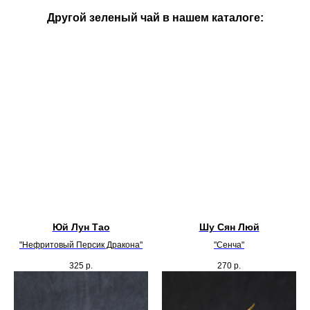
Другой зеленый чай в нашем каталоге:
Юй Лун Тао
Шу Сян Люй
"Нефритовый Персик Дракона"
"Сенча"
325
р.
270
р.