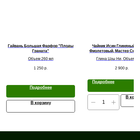
Гайвань Большая Фарфор "Плоды
Чайник Исин Глиняный "
Граната"
Фиолетовый, Мастер Сюй 
Объем 260 мл
Глина Цзы Ни, Объем 1
1 250
р.
2 900
р.
Подробнее
Подробнее
В корз
В корзину