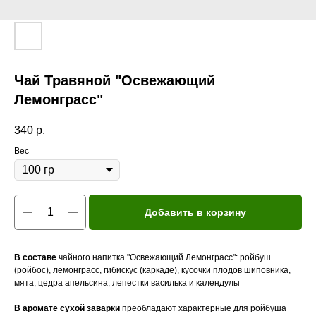
Чай Травяной "Освежающий
Лемонграсс"
340
р.
Вес
Добавить в корзину
В составе
чайного напитка "Освежающий Лемонграсс": ройбуш
(ройбос), лемонграсс, гибискус (каркаде), кусочки плодов шиповника,
мята, цедра апельсина, лепестки василька и календулы
В аромате сухой заварки
преобладают характерные для ройбуша