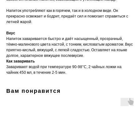
Напиток употребляют как в горячем, так и в холодном виде. Он
прекрасно освежает и бодрит, придаёт сил и помогает справиться с
летней жарой.
Вкус
Напиток заваривается быстро и даёт насыщенный, прозрачный,
тёмно-малинового цвета настой, с тонким, кисловатым ароматом. Вкус
приятно-кислый, вяжущий, с легкой сладостью. Оставляет на языке
долгое, характерное вяжущее послевкусие.
Как заваривать
Заваривают водой при температуре 90-98°C, 2 чайных ложки на
чайник 450 мл, в течение 2-5 мин.
Вам понравится