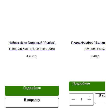
Чайник Исин Глиняный "Рыбак"
Пиала Фарфор "Белая Из
Глина Да Хун Пао, Объем 200мл
Объем: 140 мл
4 400
р.
340
р.
Подробнее
Подробнее
В корз
В корзину