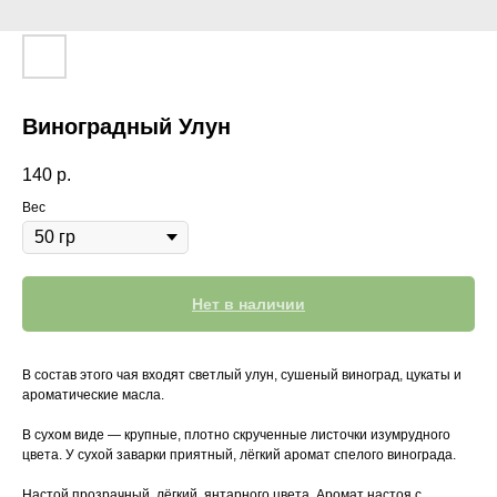
Виноградный Улун
140
р.
Вес
Нет в наличии
В состав этого чая входят светлый улун, сушеный виноград, цукаты и
ароматические масла.
В сухом виде — крупные, плотно скрученные листочки изумрудного
цвета. У сухой заварки приятный, лёгкий аромат спелого винограда.
Настой прозрачный, лёгкий, янтарного цвета. Аромат настоя с