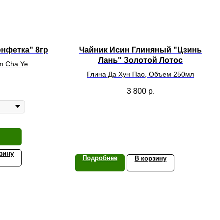
нфетка" 8гр
Чайник Исин Глиняный "Цзинь
Лань" Золотой Лотос
an Cha Ye
Глина Да Хун Пао, Объем 250мл
3 800
р.
зину
Подробнее
В корзину