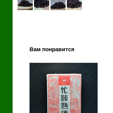
й
Вам понравится
зин
с