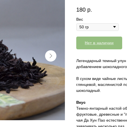
180
р.
Вес
Нет в наличии
Легендарный темный улу
добавлением шоколадного
В сухом виде чайные листь
глянцевой, маслянистой п
шоколадный.
Вкус
Темно-янтарный настой об
фруктовые, древесные и "п
чая Да Хун Пао естественн
заваривать несколько раз.