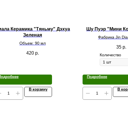
иала Керамика "Тяньму" Дэхуа
Шу Пуэр "Мини Ко
Зеленая
Фабрика Jin Di
Объем: 90 мл
35
р.
420
р.
Количество
Подробнее
Подробнее
В корзину
В кор