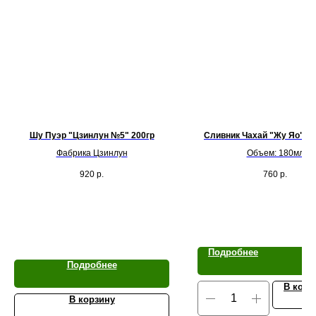
Шу Пуэр "Цзинлун №5" 200гр
Сливник Чахай "Жу Яо" К
Фабрика Цзинлун
Объем: 180мл
920
р.
760
р.
Подробнее
Подробнее
В корз
В корзину