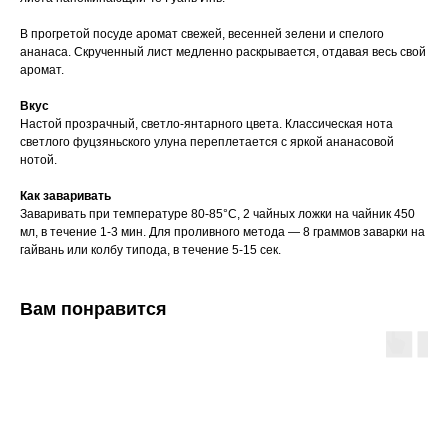
В прогретой посуде аромат свежей, весенней зелени и спелого
ананаса. Скрученный лист медленно раскрывается, отдавая весь свой
аромат.
Вкус
Настой прозрачный, светло-янтарного цвета. Классическая нота
светлого фуцзяньского улуна переплетается c яркой ананасовой
нотой.
Как заваривать
Заваривать при температуре 80-85°C, 2 чайных ложки на чайник 450
мл, в течение 1-3 мин. Для проливного метода — 8 граммов заварки на
гайвань или колбу типода, в течение 5-15 сек.
Вам понравится