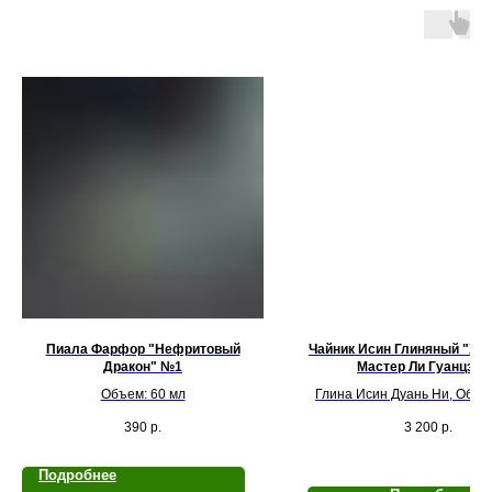
Пиала Фарфор "Нефритовый
Чайник Исин Глиняный "Хан
Дракон" №1
Мастер Ли Гуанцзю
Объем: 60 мл
Глина Исин Дуань Ни, Объе
390
р.
3 200
р.
Подробнее