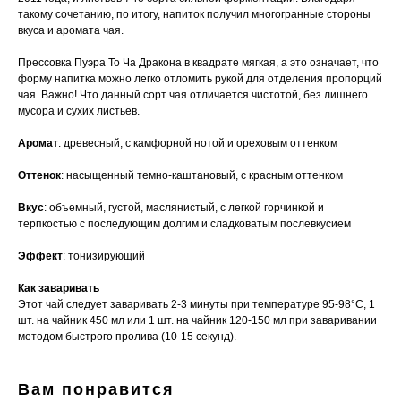
такому сочетанию, по итогу, напиток получил многогранные стороны
вкуса и аромата чая.
Прессовка Пуэра То Ча Дракона в квадрате мягкая, а это означает, что
форму напитка можно легко отломить рукой для отделения пропорций
чая. Важно! Что данный сорт чая отличается чистотой, без лишнего
мусора и сухих листьев.
Аромат
: древесный, с камфорной нотой и ореховым оттенком
Оттенок
: насыщенный темно-каштановый, с красным оттенком
Вкус
: объемный, густой, маслянистый, с легкой горчинкой и
терпкостью с последующим долгим и сладковатым послевкусием
Эффект
: тонизирующий
Как заваривать
Этот чай следует заваривать 2-3 минуты при температуре 95-98°С, 1
шт. на чайник 450 мл или 1 шт. на чайник 120-150 мл при заваривании
методом быстрого пролива (10-15 секунд).
Вам понравится