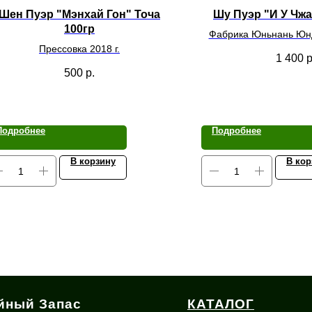
Шен Пуэр "Мэнхай Гон" Точа
Шу Пуэр "И У Чжа
100гр
Фабрика Юньнань Юн
Прессовка 2018 г.
Прессовка 20
1 400
р
500
р.
Подробнее
Подробнее
В корзину
В кор
йный Запас
КАТАЛОГ