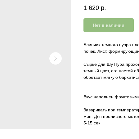
1 620
р.
Нет в наличии
Блинчик темного пуэра пл
почек. Лист, формирующий 
Сырье для Шу Пура проход
темный цвет, его настой о
обретает мягкую бархатист
Вкус наполнен фруктовыми
Заваривать при температур
мин. Для проливного метод
5-15 сек