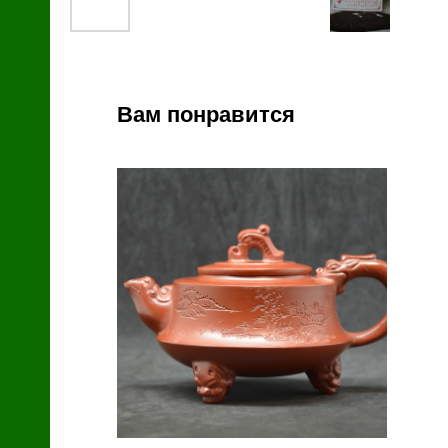
й
Вам понравится
зин
с