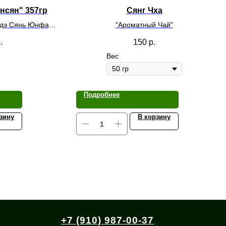
нсян" 357гр
Сянг Чха
дэ Сянь Юнфа,
"Ароматный Чай"
13 г.
.
150
р.
Вес
Подробнее
зину
В корзину
+7 (910) 987-00-37