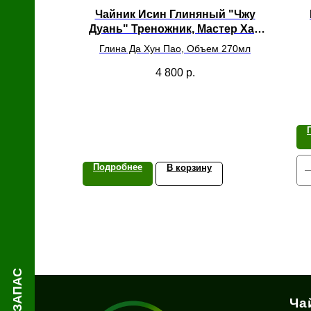
й
Чайник Исин Глиняный "Чжу
Дуань" Треножник, Мастер Хао
Тунтун
Глина Да Хун Пао, Объем 270мл
4 800
р.
Подробнее
В корзину
Ча