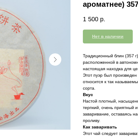
ароматнее) 35
1 500
р.
Нет в наличии
Традиционный блин (357 г)
расположенной в автономн
настоящая находка для це
Этот пуэр был произведен 
относится к так называем
сорта.
Вкус
Настой плотный, насыщенны
терпкий, очень приятный 
заваривание, оставаясь на
проливу.
Как заваривать
Этот чай следует завариват