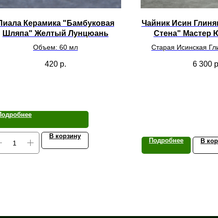
Пиала Керамика "Бамбуковая
Чайник Исин Глиня
Шляпа" Желтый Лунцюань
Стена" Мастер 
Объем: 60 мл
Старая Исинская Гл
Объем 35
420
р.
6 300
р
Подробнее
В корзину
Подробнее
В ко