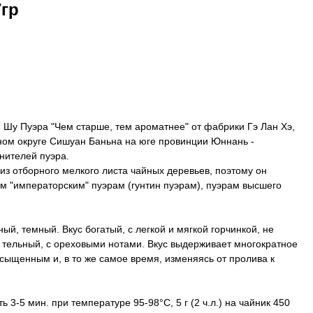
7гр
 Шу Пуэра "Чем старше, тем ароматнее" от фабрики Гэ Лан Хэ,
ом округе Сишуан Баньна на юге провинции Юннань -
нителей пуэра.
из отборного мелкого листа чайных деревьев, поэтому он
ым "императорским" пуэрам (гунтин пуэрам), пуэрам высшего
й, темный. Вкус богатый, с легкой и мягкой горчинкой, не
и тельный, с ореховыми нотами. Вкус выдерживает многократное
сыщенным и, в то же самое время, изменяясь от пролива к
ь 3-5 мин. при температуре 95-98°С, 5 г (2 ч.л.) на чайник 450