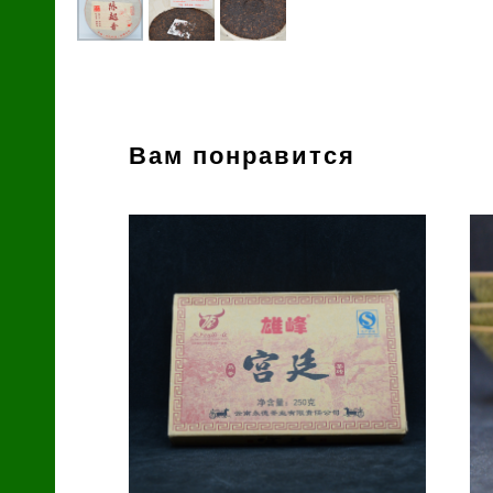
й
Вам понравится
зин
с