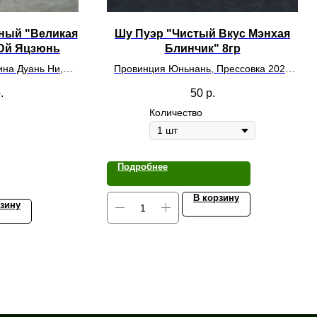
ный "Великая
Шу Пуэр "Чистый Вкус Мэнхая
Юй Яцзюнь
Блинчик" 8гр
ина Дуань Ни,
Провинция Юньнань, Прессовка 2025
0мл
год
.
50
р.
Количество
Подробнее
В корзину
рзину