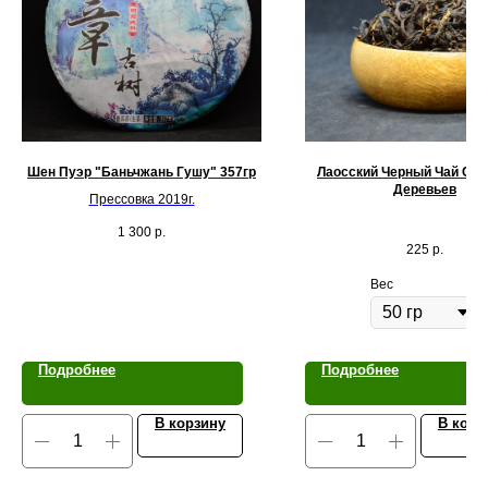
Шен Пуэр "Баньчжань Гушу" 357гр
Лаосский Черный Чай Со
Деревьев
Прессовка 2019г.
1 300
р.
225
р.
Вес
Подробнее
Подробнее
В корзину
В корз