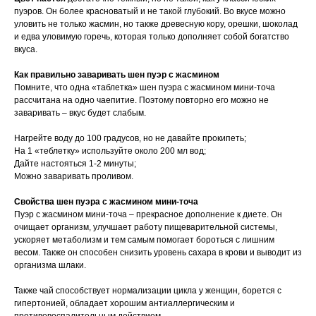
пуэров. Он более красноватый и не такой глубокий. Во вкусе можно
уловить не только жасмин, но также древесную кору, орешки, шоколад
и едва уловимую горечь, которая только дополняет собой богатство
вкуса.
Как правильно заваривать шен пуэр с жасмином
Помните, что одна «таблетка» шен пуэра с жасмином мини-точа
рассчитана на одно чаепитие. Поэтому повторно его можно не
заваривать – вкус будет слабым.
Нагрейте воду до 100 градусов, но не давайте прокипеть;
На 1 «теблетку» используйте около 200 мл вод;
Дайте настояться 1-2 минуты;
Можно заваривать проливом.
Свойства шен пуэра с жасмином мини-точа
Пуэр с жасмином мини-точа – прекрасное дополнение к диете. Он
очищает организм, улучшает работу пищеварительной системы,
ускоряет метаболизм и тем самым помогает бороться с лишним
весом. Также он способен снизить уровень сахара в крови и выводит из
организма шлаки.
Также чай способствует нормализации цикла у женщин, борется с
гипертонией, обладает хорошим антиаллергическим и