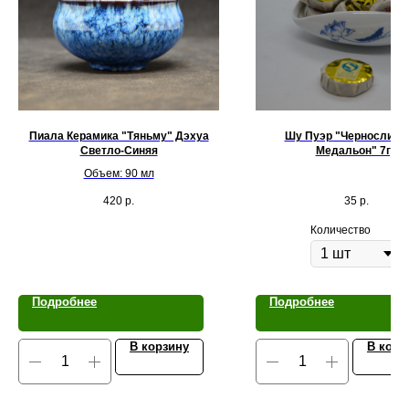
Пиала Керамика "Тяньму" Дэхуа
Шу Пуэр "Черносливо
Светло-Синяя
Медальон" 7гр
Объем: 90 мл
420
р.
35
р.
Количество
Подробнее
Подробнее
В корзину
В корз