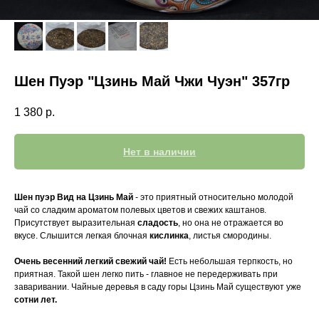
Шен Пуэр "Цзинь Май Чжи Чуэн" 357гр
1 380
р.
Нет в наличии
Шен пуэр Вид на Цзинь Май
- это приятный относительно молодой
чай со сладким ароматом полевых цветов и свежих каштанов.
Присутствует выразительная
сладость
, но она не отражается во
вкусе. Слышится легкая блочная
кислинка
, листья смородины.
Очень весенний легкий свежий чай!
Есть небольшая терпкость, но
приятная. Такой шен легко пить - главное не передерживать при
заваривании. Чайные деревья в саду горы Цзинь Май существуют уже
сотни лет.