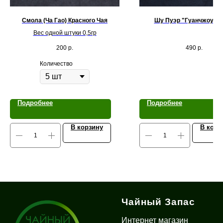
Смола (Ча Гао) Красного Чая
Шу Пуэр "Гуанчжоу" 1
Вес одной штуки 0,5гр
200
р.
490
р.
Количество
Подробнее
Подробнее
В корзину
В корз
Чайный Запас
Интернет магазин