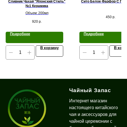
Сливник Чахай "Японский Стиль"
Сито Белое Фарфор С Под
№1 Керамика
Объем: 200мл
450
р.
920
р.
Подробнее
Подробнее
В корзину
В корз
Чайный Запас
Интернет магазин
настоящего китайского
чая и аксессуаров для
чайной церемонии с