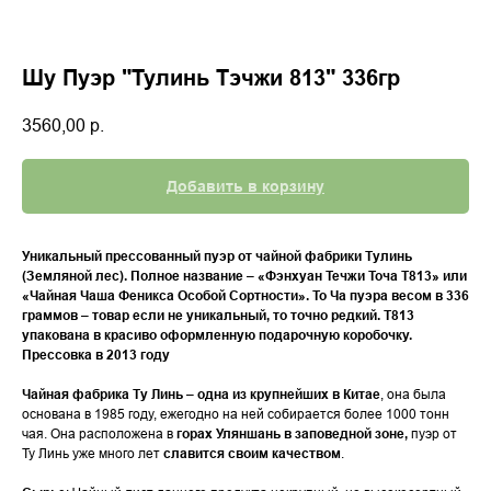
Шу Пуэр "Тулинь Тэчжи 813" 336гр
3560,00
р.
Добавить в корзину
Уникальный прессованный пуэр от чайной фабрики Тулинь
(Земляной лес). Полное название – «Фэнхуан Течжи Точа Т813» или
«Чайная Чаша Феникса Особой Сортности». То Ча пуэра весом в 336
граммов – товар если не уникальный, то точно редкий. Т813
упакована в красиво оформленную подарочную коробочку.
Прессовка в 2013 году
Чайная фабрика Ту Линь – одна из крупнейших в Китае
, она была
основана в 1985 году, ежегодно на ней собирается более 1000 тонн
чая. Она расположена в
горах
Уляншань в заповедной зоне,
пуэр от
Ту Линь уже много лет
славится своим качеством
.