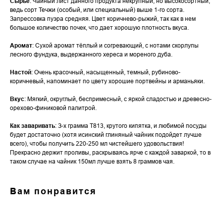
Сырье
: Чайный лист данного продукта некрупный, но высокосортный,
ведь сорт Течжи (особый, или специальный) выше 1-го сорта.
Запрессовка пуэра средняя. Цвет коричнево-рыжий, так как в нем
большое количество почек, что дает хорошую плотность вкуса.
Аромат
: Сухой аромат тёплый и согревающий, с нотами скорлупы
лесного фундука, выдержанного хереса и мореного дуба.
Настой
: Очень красочный, насыщенный, темный, рубиново-
коричневый, напоминает по цвету хорошие портвейны и арманьяки.
Вкус
: Мягкий, округлый, беспримесный, с яркой сладостью и древесно-
орехово-финиковой палитрой.
Как заваривать
: З-х грамма Т813, крутого кипятка, и любимой посуды
будет достаточно (хотя исинский глиняный чайник подойдет лучше
всего), чтобы получить 220-250 мл чистейшего удовольствия!
Прекрасно держит проливы, раскрываясь ярче с каждой заваркой, то в
таком случае на чайник 150мл лучше взять 8 граммов чая.
Вам понравится