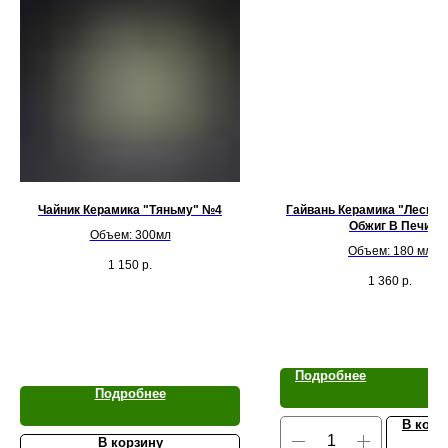
Чайник Керамика "Тяньму" №4
Гайвань Керамика "Лесной
Обжиг В Печи
Объем: 300мл
Объем: 180 мл
1 150
р.
1 360
р.
Подробнее
Подробнее
В корз
В корзину