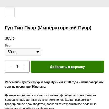
Гун Тин Пуэр (Императорский Пуэр)
305
р.
Вес
Добавить в корзину
Рассыпной гун тин пуэр завода Кунминг 2018 года – императорский
сорт из провинции Юньнань.
Данный вид напитка состоит из мелкой фракции листьев чайного
дерева, с насыщенным включением почек. Долгая выдержка и
традиционное производство, позволяют сохранить все полезные
вещества и лечебные свойства чая.