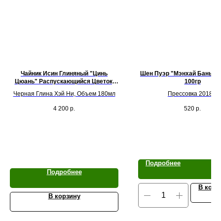
Чайник Исин Глиняный "Цинь
Шен Пуэр "Мэнхай Баньжа
Цюань" Распускающийся Цветок,
100гр
Мастер Ван Синьхун
Черная Глина Хэй Ни, Объем 180мл
Прессовка 2018 г.
4 200
р.
520
р.
Подробнее
Подробнее
В корз
В корзину