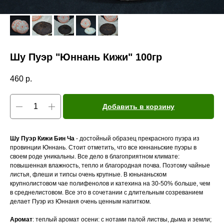
Шу Пуэр "Юннань Кижи" 100гр
460
р.
Добавить в корзину
Шу Пуэр Кижи Бин Ча
- достойный образец прекрасного пуэра из
провинции Юннань. Стоит отметить, что все юннаньские пуэры в
своем роде уникальны. Все дело в благоприятном климате:
повышенная влажность, тепло и благородная почва. Поэтому чайные
листья, флеши и типсы очень крупные. В юньнаньском
крупнолистовом чае полифенолов и катехина на 30-50% больше, чем
в среднелистовом. Все это в сочетании с длительным созреванием
делает Пуэр из Юннаня очень ценным напитком.
Аромат
: теплый аромат осени: с нотами палой листвы, дыма и земли;