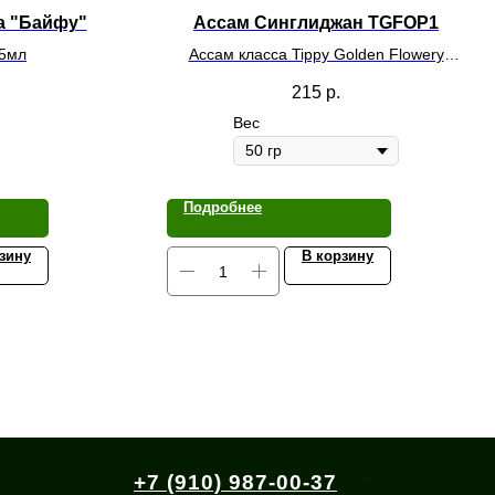
а "Байфу"
Ассам Синглиджан TGFOP1
5мл
Ассам класса Tippy Golden Flowery
Orange Pekoe 1
215
р.
Вес
Подробнее
зину
В корзину
+7 (910) 987-00-37