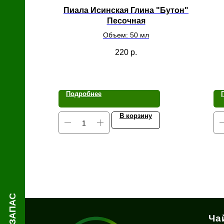
й
Пиала Исинская Глина "Бутон"
Песочная
Объем: 50 мл
220
р.
Подробнее
В корзину
Ча