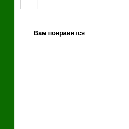
й
Вам понравится
зин
с