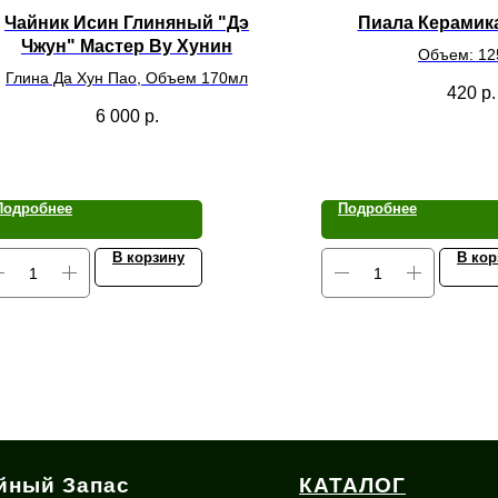
Чайник Исин Глиняный "Дэ
Пиала Керамик
Чжун" Мастер Ву Хунин
Объем: 12
Глина Да Хун Пао, Объем 170мл
420
р.
6 000
р.
Подробнее
Подробнее
В корзину
В кор
йный Запас
КАТАЛОГ