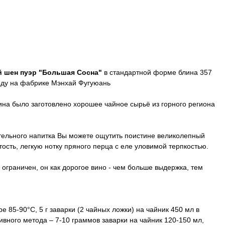
 шен пуэр "Большая Сосна"
в стандартной форме блина 357
году на фабрике Мэнхай Фугуюань
ина было заготовлено хорошее чайное сырьё из горного региона
вительного напитка Вы можете ощутить поистине великолепный
тость, легкую нотку пряного перца с еле уловимой терпкостью.
е ограничен, он как дорогое вино - чем больше выдержка, тем
е 85-90°C, 5 г заварки (2 чайных ложки) на чайник 450 мл в
ивного метода – 7-10 граммов заварки на чайник 120-150 мл,