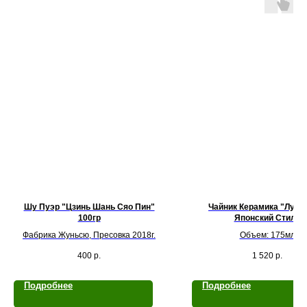
Шу Пуэр "Цзинь Шань Сяо Пин"
Чайник Керамика "Лун 
100гр
Японский Стиль
Фабрика Жуньсю, Пресовка 2018г.
Объем: 175мл
400
р.
1 520
р.
Подробнее
Подробнее