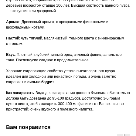
крупных почек, собранных в разных районах Мэнхая с чайных
деревьев возрастом старше 100 лет. Высшая сортность данного пуэра
— это гунтин или дворцовый.
Аромат
: Древесный аромат, с прекрасными финиковыми и
шоколадными нотами.
Настой
: чуть тягучий, маслянистый, темного цвета с винно-красным
оттенком.
Вкус
: Плотный, глубокий, мягкий орех, вяленый финик, ванильные
тона. Послевкусие сладкое и продолжительное.
Хорошие согревающие свойства у этого высокосортного пуэра —
идеален для холодной или ненастной погоды, и очень заметно
согревает и
сильно бодрит
.
Как заваривать
: Вода для заваривания данного блинчика обязательно
должна быть доведена до 95-100 градусов. Достаточно 3-5 грамм
сухого листа, чтобы заварить 300-400 мл (зависит от Ваших личных
пристрастий) очень вкусного и полезного напитка.
Вам понравится