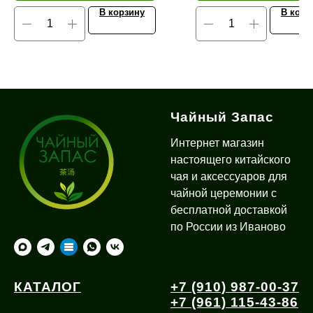
В корзину
В корз
Чайный Запас
Интернет магазин
настоящего китайского
чая и аксессуаров для
чайной церемонии с
бесплатной доставкой
по России из Иваново
КАТАЛОГ
+7 (910) 987-00-37
+7 (961) 115-43-86