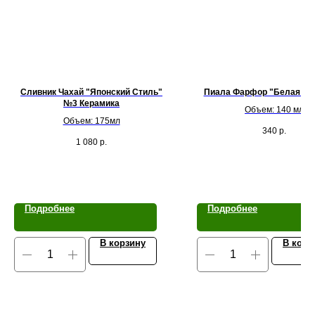
Сливник Чахай "Японский Стиль"
Пиала Фарфор "Белая Из
№3 Керамика
Объем: 140 мл
Объем: 175мл
340
р.
1 080
р.
Подробнее
Подробнее
В корзину
В корз