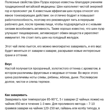
Полезные свойства Шен Пуэра хорошо известны благодаря учениям
традиционной китайской медицины: Шен наполняет чистой энергией
гор и проясняет ум. К известным эффектам шен пуэра относят его
явное тонизирующее действие: он отлично бодрит и повышает
работоспособность, поэтому его рекомендуют пить в перерыве
рабочего дня, после приема пищи, чтобы подзарядиться и с новыми
силами возобновить активность. Также хорошо известно, что шен пуэр
улучшает пищеварение, активизирует обмен веществ и укрепляет
иммунитет. Не стоит пить шен на голодный желудок.
Этот чай легко пьется, его можно многократно заваривать, и его вкус
будет меняться от заварки к заварке, раскрывая новые интересные
грани и оттенки.
Вкус
Настой получается прозрачный, золотистого оттенка с ароматом, в
котором различимы фруктовые и медовые оттенки. Во вкусе этого
шена различимы ноты сливы, рябины, яблока, дыни. Послевкусие
долгое, чистое и слегка терпкое.
Как заваривать
Заваривать при температуре 85-90°C, 5 г заварки (2 чайных ложки) на
чайник 450 мл в течение 1-3 мин. Для проливного метода – 7-10
граммов заварки на чайник 120-150 мл, гайвань или колбу типода, в