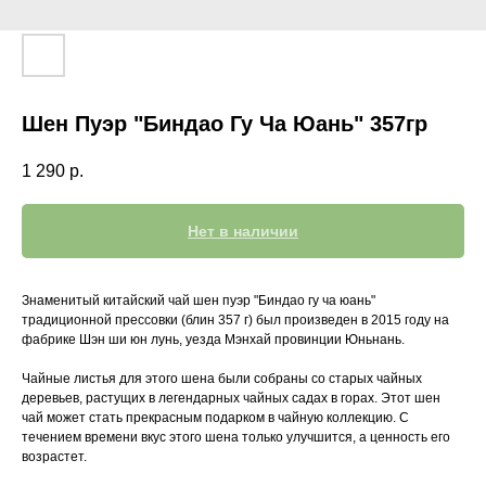
Шен Пуэр "Биндао Гу Ча Юань" 357гр
1 290
р.
Нет в наличии
Знаменитый китайский чай шен пуэр "Биндао гу ча юань"
традиционной прессовки (блин 357 г) был произведен в 2015 году на
фабрике Шэн ши юн лунь, уезда Мэнхай провинции Юньнань.
Чайные листья для этого шена были собраны со старых чайных
деревьев, растущих в легендарных чайных садах в горах. Этот шен
чай может стать прекрасным подарком в чайную коллекцию. С
течением времени вкус этого шена только улучшится, а ценность его
возрастет.