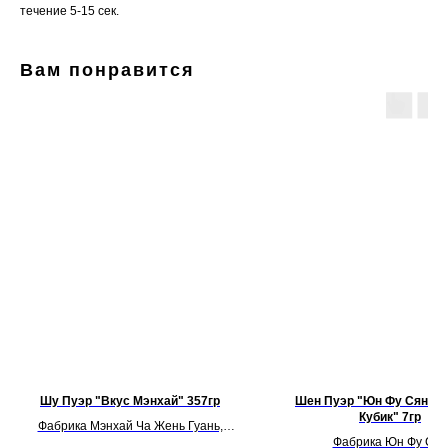
течение 5-15 сек.
Вам понравится
Шу Пуэр "Вкус Мэнхай" 357гр
Шен Пуэр "Юн Фу Сян З
Кубик" 7гр
Фабрика Мэнхай Ча Жень Гуань,
Фабрика Юн Фу Сян
Прессовка 2015 г.