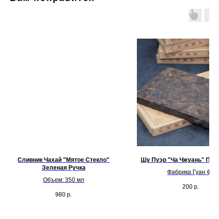
Сливник Чахай "Мятое Стекло"
Шу Пуэр "Ча Чжуань" Плит
Зеленая Ручка
Фабрика Гуан Фу
Объем: 350 мл
200
р.
980
р.