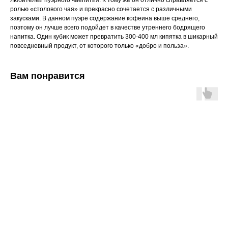
любителей пуэрного чаепития. К тому же он отлично справляется с
ролью «столового чая» и прекрасно сочетается с различными
закусками. В данном пуэре содержание кофеина выше среднего,
поэтому он лучше всего подойдет в качестве утреннего бодрящего
напитка. Один кубик может превратить 300-400 мл кипятка в шикарный
повседневный продукт, от которого только «добро и польза».
Вам понравится