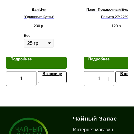
Дан Цун
Пакет Подарочный Бумаг
"Одинокие Кусты"
Размер 27*22*9см
230
р.
120
р.
Вес
Подробнее
Подробнее
В корзину
В корз
Чайный Запас
Интернет магазин