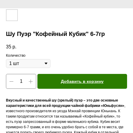
Шу Пуэр "Кофейный Кубик" 6-7гр
35
р.
Количество
Добавить в корзину
Вкусный и качественный шу (зрелый) пуэр – это две основные
характеристики для всей продукции чайной фабрики «Юньфусян»
,
известного производителя из уезда Мэнхай провинции Юньнань. К
таким продуктам относится так называемый «Кофейный кубик», то
есть пуэр запрессованный в форме маленького кубика. Кубик весит
примерно 6-7 грамм, и его очень удобно брать с собой в те места, где
хочется попить своего любимого пуэра. Каждый кубик в отдельной