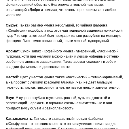
фольгированной обертке с благопожелательной надписью,
означающей «Добро и польза», что очень верно описывает любое
чаепитие.
Сырье
: Так как размер кубика небольшой, то чайная фабрика
«Юньфусян» подобрала под этот чай годовалой выдержки мэнхайский
пуэр 7-го сорта, который был предварительно разрублен на меньшую
фракцию. Лист темно-коричневый, почти черный, однородный.
Аромат
: Сухой запах «Кофейного кубика» умеренный, классический
пуэрный, хотя при желании можно найти и легкие кофейные оттенки,
особенно в аромате заваривания. Также аромат содержит в себе и
сладкие финиковые и древесные нотки.
Настой
: Цвет у настоя кубика также классический – темно-коричневый,
а на просвет с легкими красными бликами. Чай не дает большую
плотность, так как типсов почти нет, но пьется легко и замечательно.
Вкус
: У пуэрного кубика вкус очень ровный, чуть сладковатый и
освежающий. Терпкость и горчинка очень незначительные и они
придают вкусу объем и разноплановость.
Как заваривать
: Так как это стандартный продукт фабрики
«Юньфусян», то по своим качествам он заслуживает внимания для