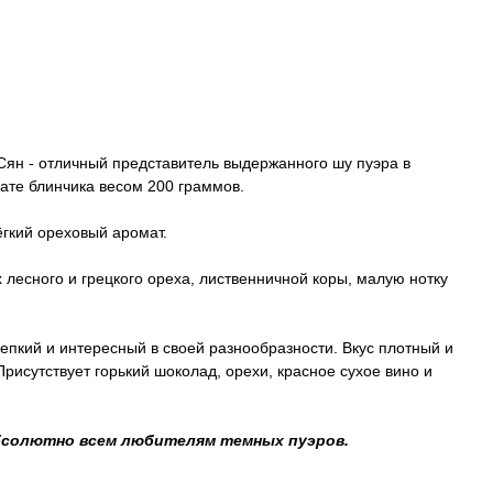
Сян - отличный представитель выдержанного шу пуэра в
те блинчика весом 200 граммов.
гкий ореховый аромат.
х лесного и грецкого ореха, лиственничной коры, малую нотку
репкий и интересный в своей разнообразности. Вкус плотный и
Присутствует горький шоколад, орехи, красное сухое вино и
бсолютно всем любителям темных пуэров.