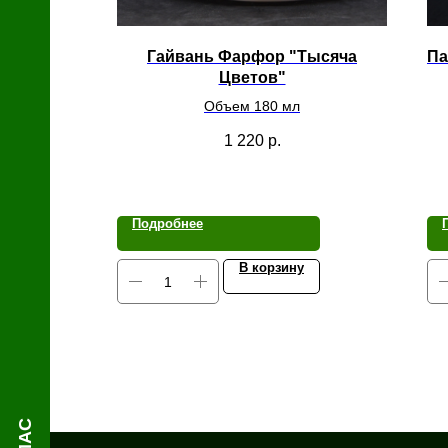
й
Гайвань Фарфор "Тысяча
Па
Цветов"
Объем 180 мл
1 220
р.
Подробнее
В корзину