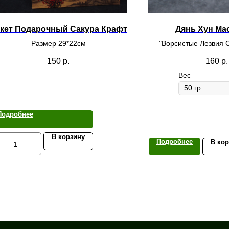
кет Подарочный Сакура Крафт
Дянь Хун Ма
Размер 29*22см
"Ворсистые Лезвия 
150
р.
160
р.
Вес
Подробнее
В корзину
Подробнее
В ко