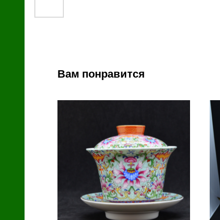
й
Вам понравится
зин
с