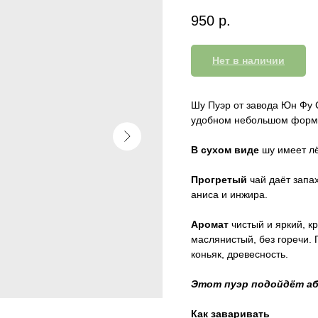
950
р.
Нет в наличии
Шу Пуэр от завода Юн Фу 
удобном небольшом форма
В сухом виде
шу имеет лё
Прогретый
чай даёт запа
аниса и инжира.
Аромат
чистый и яркий, к
маслянистый, без горечи. 
коньяк, древесность.
Этот пуэр подойдёт а
Как заваривать