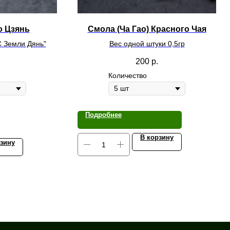
о Цзянь
Смола (Ча Гао) Красного Чая
С Зем
ли Дянь"
Вес одной штуки 0,5гр
200
р.
Количество
Подробнее
В корзину
рзину