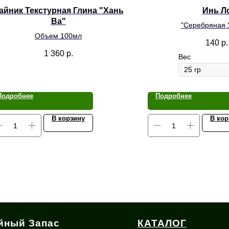
айник Текстурная Глина "Хань
Инь Л
Ва"
"Серебряная 
Объем 100мл
140
р.
1 360
р.
Вес
Подробнее
Подробнее
В корзину
В кор
йный Запас
КАТАЛОГ