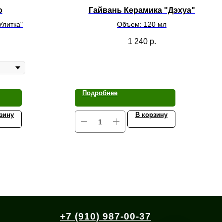
о
Гайвань Керамика "Дэхуа"
Улитка"
Объем: 120 мл
1 240
р.
Подробнее
зину
В корзину
+7 (910) 987-00-37