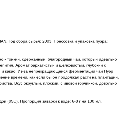
N. Год сбора сырья: 2003. Прессовка и упаковка пуэра:
о - тонкий, сдержанный, благородный чай, который идеально
епития. Аромат бархатистый и шелковистый, глубокий с
 какао. Из-за непрекращающейся ферментации чай Пуэр
чение времени, как если бы он продолжал расти на плантации,
ойства. Вкус округлый, плоский, с ивовой горчинкой, довольно
ой (95С). Пропорция заварки к воде: 6-8 г на 100 мл.