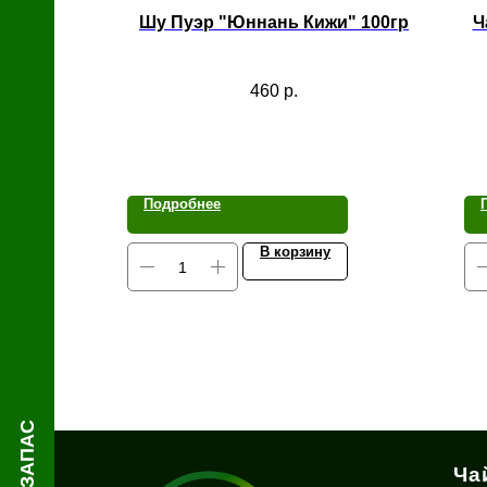
й
Шу Пуэр "Юннань Кижи" 100гр
Ч
460
р.
Подробнее
В корзину
Ча