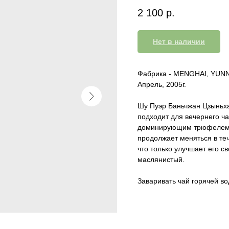
2 100
р.
Нет в наличии
Фабрика - MENGHAI, YUNNA
Апрель, 2005г.
Шу Пуэр Баньчжан Цзыньха
подходит для вечернего ча
доминирующим трюфелем и
продолжает меняться в те
что только улучшает его св
маслянистый.
Заваривать чай горячей вод