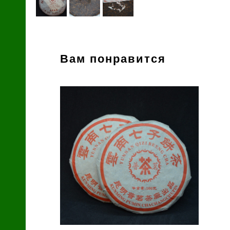
й
Вам понравится
зин
с