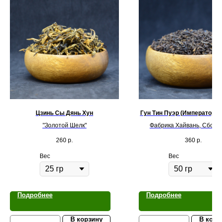
Цзинь Сы Дянь Хун
Гун Тин Пуэр (Императорск
"Золотой Шелк"
Фабрика Хайвань, Сбор 20
Юньнань
260
р.
360
р.
Вес
Вес
Подробнее
Подробнее
В корзину
В корз