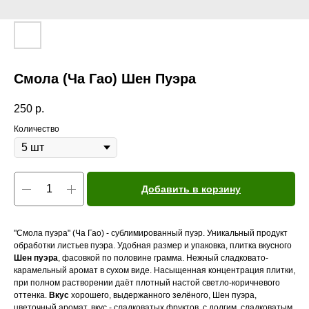
Смола (Ча Гао) Шен Пуэра
250
р.
Количество
Добавить в корзину
"Смола пуэра" (Ча Гао) - сублимированный пуэр. Уникальный продукт
обработки листьев пуэра. Удобная размер и упаковка, плитка вкусного
Шен пуэра
, фасовкой по половине грамма. Нежный сладковато-
карамельный аромат в сухом виде. Насыщенная концентрация плитки,
при полном растворении даёт плотный настой светло-коричневого
оттенка.
Вкус
хорошего, выдержанного зелёного, Шен пуэра,
цветочный аромат, вкус - сладковатых фруктов, с долгим, сладковатым