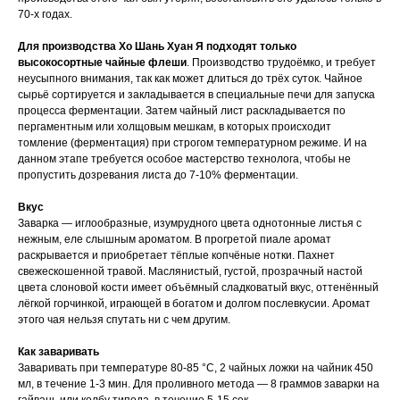
70-х годах.
Для производства Хо Шань Хуан Я подходят только
высокосортные чайные флеши
. Производство трудоёмко, и требует
неусыпного внимания, так как может длиться до трёх суток. Чайное
сырьё сортируется и закладывается в специальные печи для запуска
процесса ферментации. Затем чайный лист раскладывается по
пергаментным или холщовым мешкам, в которых происходит
томление (ферментация) при строгом температурном режиме. И на
данном этапе требуется особое мастерство технолога, чтобы не
пропустить дозревания листа до 7-10% ферментации.
Вкус
Заварка — иглообразные, изумрудного цвета однотонные листья с
нежным, еле слышным ароматом. В прогретой пиале аромат
раскрывается и приобретает тёплые копчёные нотки. Пахнет
свежескошенной травой. Маслянистый, густой, прозрачный настой
цвета слоновой кости имеет объёмный сладковатый вкус, оттенённый
лёгкой горчинкой, играющей в богатом и долгом послевкусии. Аромат
этого чая нельзя спутать ни с чем другим.
Как заваривать
Заваривать при температуре 80-85 °C, 2 чайных ложки на чайник 450
мл, в течение 1-3 мин. Для проливного метода — 8 граммов заварки на