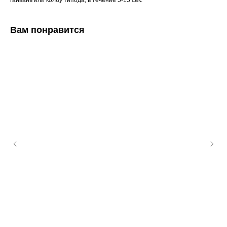
гайвань или колбу типода, в течение 5-15 сек.
Вам понравится