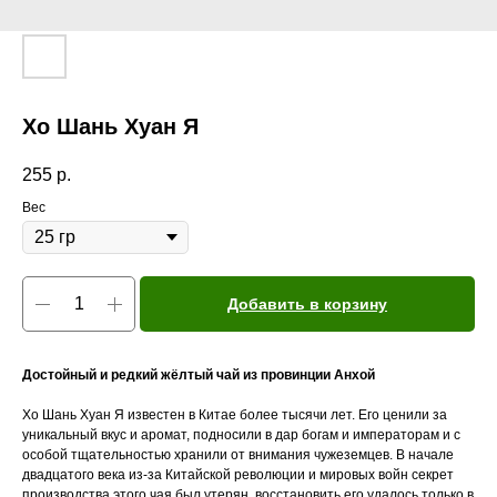
Хо Шань Хуан Я
255
р.
Вес
Добавить в корзину
Достойный и редкий жёлтый чай из провинции Анхой
Хо Шань Хуан Я известен в Китае более тысячи лет. Его ценили за
уникальный вкус и аромат, подносили в дар богам и императорам и с
особой тщательностью хранили от внимания чужеземцев. В начале
двадцатого века из-за Китайской революции и мировых войн секрет
производства этого чая был утерян, восстановить его удалось только в