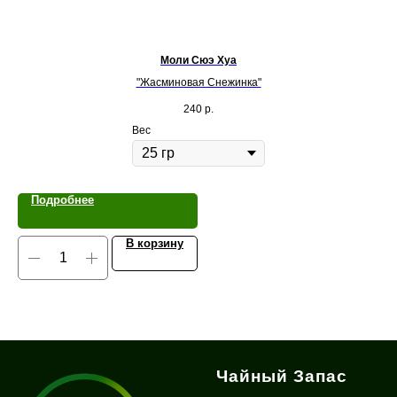
Моли Сюэ Хуа
"Жасминовая Снежинка"
240
р.
Вес
Подробнее
В корзину
Чайный Запас