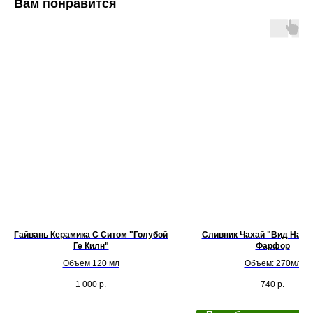
Вам понравится
Гайвань Керамика С Ситом "Голубой
Сливник Чахай "Вид На Ц
Ге Килн"
Фарфор
Объем 120 мл
Объем: 270мл
1 000
р.
740
р.