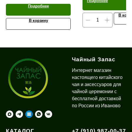
Подробнее
Подробнее
В корз
В корзину
Чайный Запас
Интернет магазин
настоящего китайского
чая и аксессуаров для
чайной церемонии с
бесплатной доставкой
по России из Иваново
КАТАЛОГ
+7 (910) 987-00-37