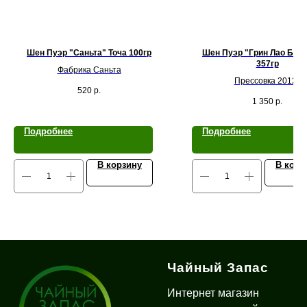
Шен Пуэр "Саньта" Точа 100гр
Шен Пуэр "Грин Лао Бан
357гр
Фабрика Саньта
Прессовка 2012г.
520
р.
1 350
р.
Подробнее
Подробнее
В корзину
В корз
Чайный Запас
Интернет магазин