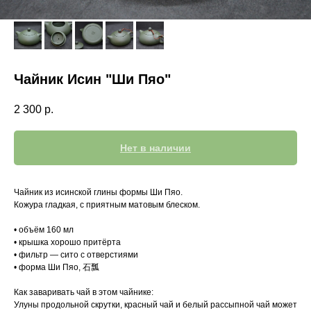
Чайник Исин "Ши Пяо"
2 300
р.
Нет в наличии
Чайник из исинской глины формы Ши Пяо.
Кожура гладкая, с приятным матовым блеском.
• объём 160 мл
• крышка хорошо притёрта
• фильтр — сито с отверстиями
• форма Ши Пяо, 石瓢
Как заваривать чай в этом чайнике:
Улуны продольной скрутки, красный чай и белый рассыпной чай может