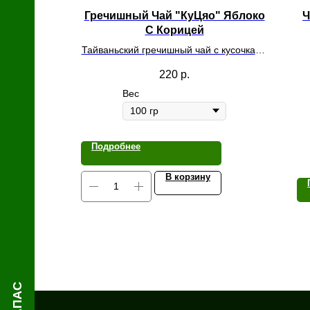
й
Гречишный Чай "КуЦяо" Яблоко
Ч
С Корицей
Тайваньский гречишный чай с кусочками
сушеного яблока и корицей
220
р.
Вес
Подробнее
В корзину