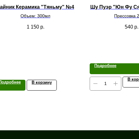
айник Керамика "Тяньму" №4
Шу Пуэр "Юн Фу Ся
Объем: 300мл
Прессовка 2
1 150
р.
540
р.
Подробнее
В кор
Подробнее
В корзину