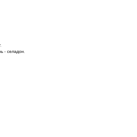
.
ь - селадон.