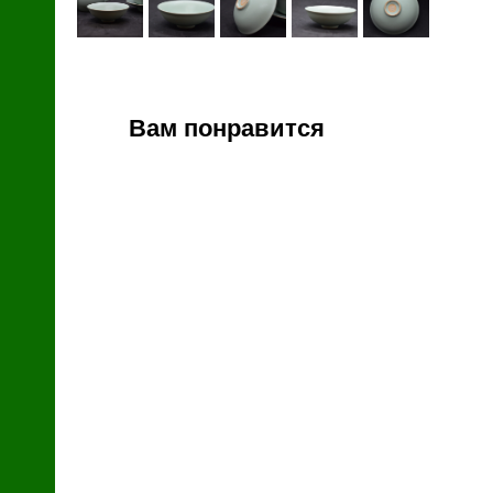
й
Вам понравится
зин
с