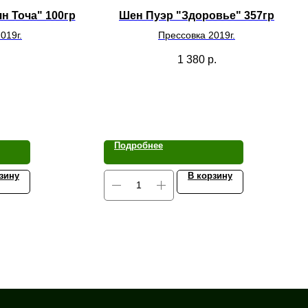
н Точа" 100гр
Шен Пуэр "Здоровье" 357гр
019г.
Прессовка 2019г.
1 380
р.
Подробнее
зину
В корзину