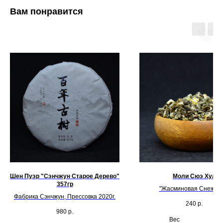
Вам понравится
Шен Пуэр "Сэнчжун Старое Дерево"
Моли Сюэ Хуа
357гр
"Жасминовая Снежинк
Фабрика Сэнчжун, Прессовка 2020г.
240
р.
980
р.
Вес