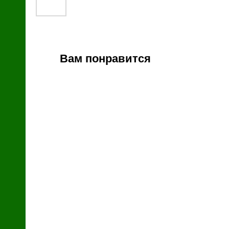
й
Вам понравится
зин
с