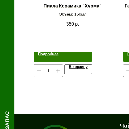
й
Пиала Керамика "Хурма"
Г
Объем: 160мл
350
р.
Подробнее
В корзину
Ча