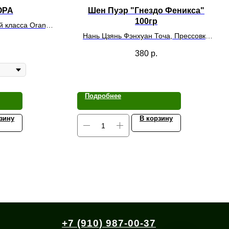
OPA
Шен Пуэр "Гнездо Феникса"
100гр
й класса Orange
А
Нань Цзянь Фэнхуан Точа, Прессовка
2024г.
380
р.
Подробнее
зину
В корзину
+7 (910) 987-00-37