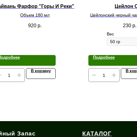
айвань Фарфор "Горы И Реки"
Цейлон 
Объем 180 мл
Цейлонский черный ча
Pekoe 
920
р.
230
р.
Вес
Подробнее
Подробнее
В корзину
В кор
йный Запас
КАТАЛОГ