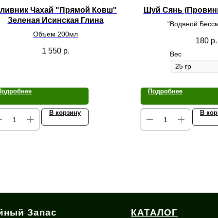
ливник Чахай "Прямой Ковш"
Шуй Сянь (Провин
Зеленая Исинская Глина
"Водяной Бесс
Объем 200мл
180
р.
1 550
р.
Вес
Подробнее
Подробнее
В корзину
В кор
йный Запас
КАТАЛОГ