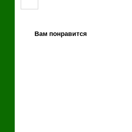
й
Вам понравится
зин
с