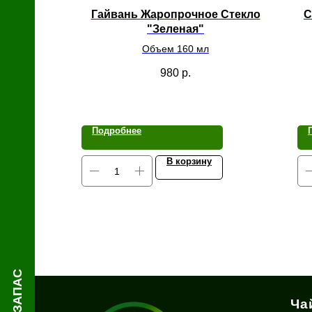
й
Гайвань Жаропрочное Стекло
С
"Зеленая"
Объем 160 мл
980
р.
Подробнее
В корзину
Ча