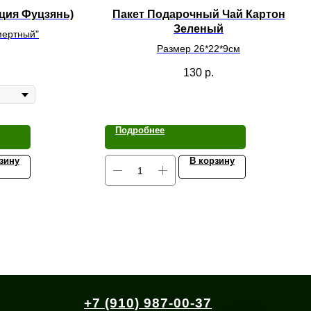
ция Фуцзянь)
Пакет Подарочный Чай Картон
Зеленый
мертный"
Размер 26*22*9см
130
р.
Подробнее
зину
В корзину
+7 (910) 987-00-37