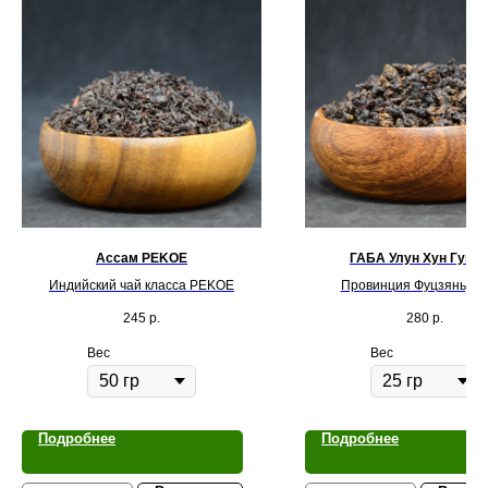
Ассам PEKOE
ГАБА Улун Хун Гуйф
Индийский чай класса PEKOE
Провинция Фуцзянь, К
245
р.
280
р.
Вес
Вес
Подробнее
Подробнее