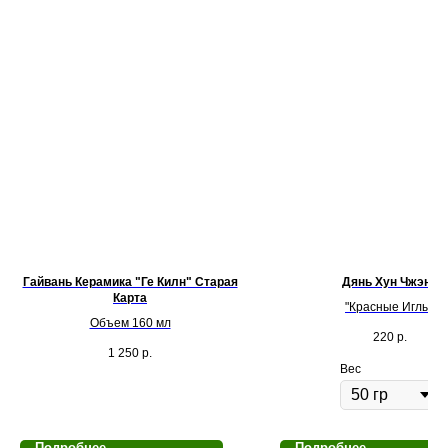
Гайвань Керамика "Ге Килн" Старая
Дянь Хун Чжэнь
Карта
"Красные Иглы"
Объем 160 мл
220
р.
1 250
р.
Вес
Подробнее
Подробнее