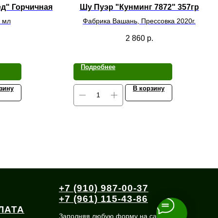
д" Горчичная
Шу Пуэр "Кунминг 7872" 357гр
 мл
Фабрика Вашань, Прессовка 2020г.
2 860
р.
Подробнее
зину
В корзину
+7 (910) 987-00-37
+7 (961) 115-43-86
ЛАТА
Заполняя любую форму на сайте, Вы