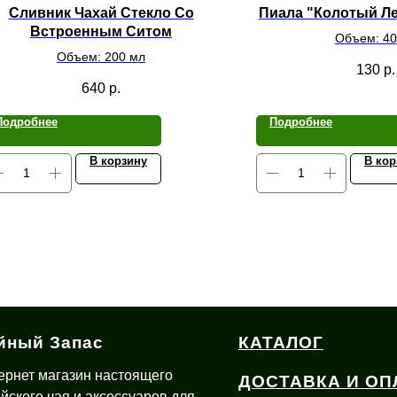
Сливник Чахай Стекло Со
Пиала "Колотый Ле
Встроенным Ситом
Объем: 40
Объем: 200 мл
130
р.
640
р.
Подробнее
Подробнее
В корзину
В кор
йный Запас
КАТАЛОГ
ернет магазин настоящего
ДОСТАВКА И ОП
айского чая и аксессуаров для