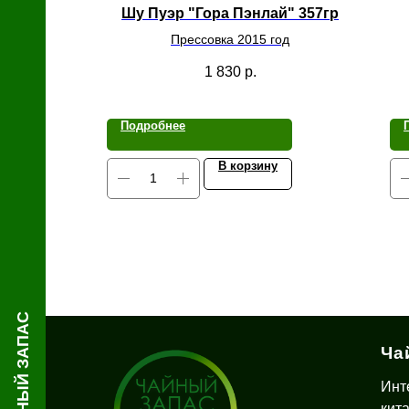
й
Шу Пуэр "Гора Пэнлай" 357гр
Прессовка 2015 год
1 830
р.
Подробнее
В корзину
ЧАЙНЫЙ ЗАПАС
Ча
Инт
кит