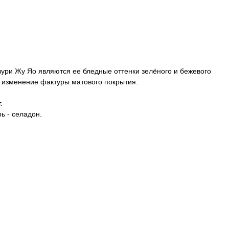
зури Жу Яо являются ее бледные оттенки зелёного и бежевого
и изменение фактуры матового покрытия.
.
ь - селадон.