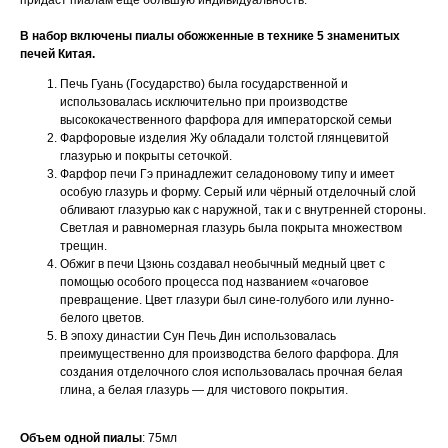
придаст пиалам ещё большую индивидуальность.
В набор включены пиалы обожженные в технике 5 знаменитых
печей Китая.
Печь Гуань (Государство) была государственной и
использовалась исключительно при производстве
высококачественного фарфора для императорской семьи
Фарфоровые изделия Жу обладали толстой глянцевитой
глазурью и покрыты сеточкой.
Фарфор печи Гэ принадлежит селадоновому типу и имеет
особую глазурь и форму. Серый или чёрный отделочный слой
обливают глазурью как с наружной, так и с внутренней стороны.
Светлая и равномерная глазурь была покрыта множеством
трещин.
Обжиг в печи Цзюнь создавал необычный медный цвет с
помощью особого процесса под названием «очаговое
превращение. Цвет глазури был сине-голубого или лунно-
белого цветов.
В эпоху династии Сун Печь Дин использовалась
преимущественно для производства белого фарфора. Для
создания отделочного слоя использовалась прочная белая
глина, а белая глазурь — для чистового покрытия.
Объем одной пиалы
: 75мл