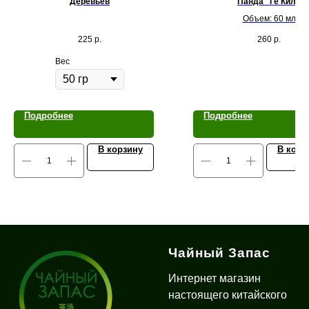
Деревьев
Панда" Ге Килн
Объем: 60 мл
225
р.
260
р.
Вес
Подробнее
Подробнее
В корзину
В корз
Чайный Запас
Интернет магазин
настоящего китайского