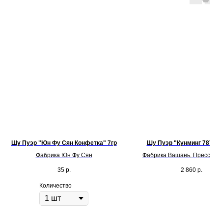
Шу Пуэр "Юн Фу Сян Конфетка" 7гр
Шу Пуэр "Кунминг 7872"
Фабрика Юн Фу Сян
Фабрика Вашань, Прессовка
35
р.
2 860
р.
Количество