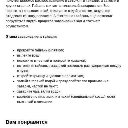
получил широкое распространение в 1980-х гг. в Тайвани, а затем и в
других странах. Гайвань считается классикой заваривания. Все
просто: вы засыпаете чай, заливаете водой, а потом, аккуратно
отодвигая крышку, сливаете. А стеклянная гайвань еще позволит
погрузиться внутрь процесса заваривания чая и стать его
соучастником.
Этапы заваривания в гайвани
:
прогрейте гайвань кипятком;
вылейте воду;
положите в нее чай и прикройте крышкой;
потрясите гайвань с заваркой несколько раз, удерживая посуду
в руках;
откройте крышку и вдохните аромат чая;
залейте горячей водой и сразу слейте: это промывание
заварки, настой не пьют;
заварите чай, залив водой;
разлейте по пиалам или в чахай (специальный сосуд), если
пьете чай в компании.
Вам понравится