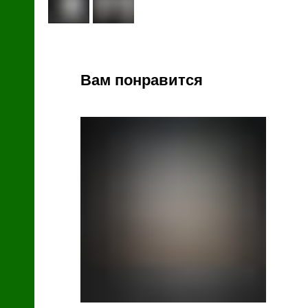
й
Вам понравится
зин
с