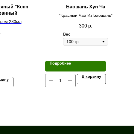
няный "Ксян
Баошань Хун Ча
гранный
"Красный Чай Из Баошань"
бъем 230мл
300
р.
.
Вес
Подробнее
В корзину
рзину