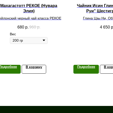
Махагастотт PЕКОЕ (Нувара
Чайник Исин Гли
Элия)
Руи" Шести
ейлонский черный чай класса PЕКОЕ
Глина Цзы Ни, О
680
р.
960
р.
4 650
р
Вес
Подробнее
Подробнее
В корзину
В ко